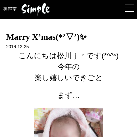
美容室
Marry X’mas(*’▽’)✨
2019-12-25
こんにちは松川ｊｒです(*^^*)
今年の
楽し嬉しいできごと
まず…