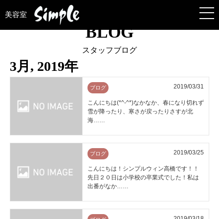
美容室
BLOG
スタッフブログ
3月, 2019年
2019/03/31
ブログ
こんにちは(*^-^*)なかなか、春になり切れず
雪が降ったり、寒さが戻ったりさすが北
海……
2019/03/25
ブログ
こんにちは！シンプルウィン高橋です！！
先日２０日は小学校の卒業式でした！私は
出番がなか……
2019/03/18