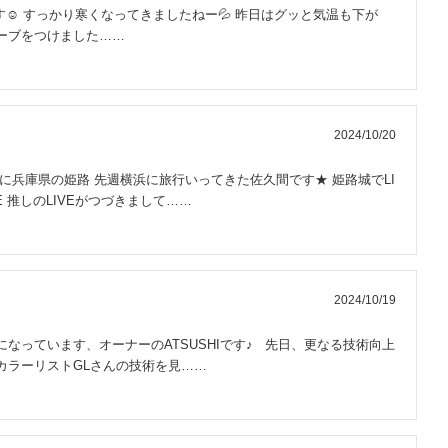
す☺︎ すっかり寒くなってきましたねー💦 昨日はグッと気温も下が
ーブをつけました……
2024/10/20
に兵庫県の姫路 先週横浜に旅行いってきた佐久間です★ 姫路城でLI
VE 推しのLIVEがつづきまして……
2024/10/19
なっています、オーナーのATSUSHIです♪ 先日、更なる技術向上
カラーリストGLさんの技術を見……