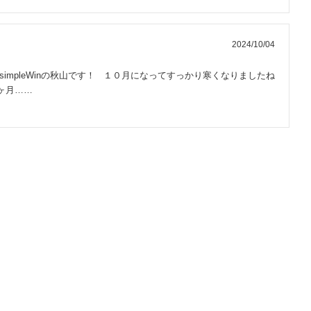
2024/10/04
simpleWinの秋山です！ １０月になってすっかり寒くなりましたね
2ヶ月……