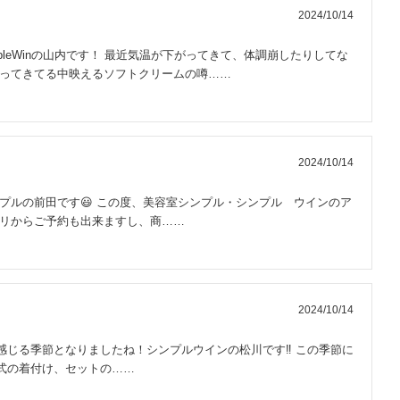
2024/10/14
mpleWinの山内です！ 最近気温が下がってきて、体調崩したりしてな
がってきてる中映えるソフトクリームの噂……
2024/10/14
プルの前田です😃 この度、美容室シンプル・シンプル ウインのア
プリからご予約も出来ますし、商……
2024/10/14
じる季節となりましたね！シンプルウインの松川です‼️ この季節に
式の着付け、セットの……