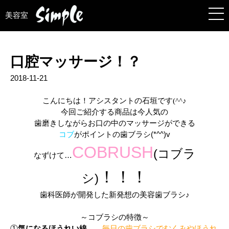
美容室
口腔マッサージ！？
2018-11-21
こんにちは！アシスタントの石垣です(^^♪
今回ご紹介する商品は今人気の
歯磨きしながらお口の中のマッサージができる
コブ
がポイントの歯ブラシ(*^^)v
COBRUSH
(コブラ
なずけて…
！！！
シ)
歯科医師が開発した新発想の美容歯ブラシ♪
～コブラシの特徴～
①
気になるほうれい線
毎日の歯ブラシでむくみやほうれ