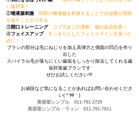
い線対策！
②
唾液腺刺激
頬部の唾液腺を刺激することで分泌量が増加
を促すことができる
③
開口トレーニング
コブであごの運動、脳の血流改善！
④
フェイスアップ
すっきりとしたフェイスラインを保つた
めに！！
ブラシの部分は毛にねじりを加え高弾力と側面の凹凸を作り
出した
スパイラル毛が落ちにくい歯垢をしっかり除去してくれる歯
垢対策歯ブラシです
ぜひお試しください💛
お値段など気になることがあればお問い合わせくださ
い( *´艸｀)
美容室シンプル 011-791-2729
美容室シンプル・ウィン 011-791-7811