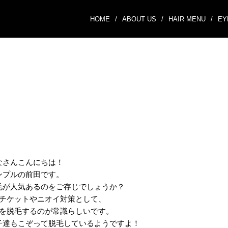
HOME
/
ABOUT US
/
HAIR MENU
/
EY
なさんこんにちは！
ンプルの前田です。
毛が人気あるのをご存じでしょうか？
チケットやニオイ対策として、
を脱毛するのが常識らしいです。
子達もこぞって脱毛しているようですよ！