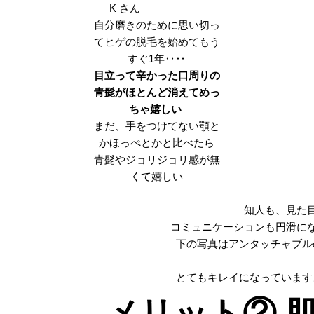
K さん
自分磨きのために思い切っ
てヒゲの脱毛を始めてもう
すぐ1年‥‥
目立って辛かった口周りの
青髭がほとんど消えてめっ
ちゃ嬉しい
まだ、手をつけてない顎と
かほっぺとかと比べたら
青髭やジョリジョリ感が無
くて嬉しい
知人も、見た
コミュニケーションも円滑に
下の写真はアンタッチャブル
とてもキレイになっています
メリット② 