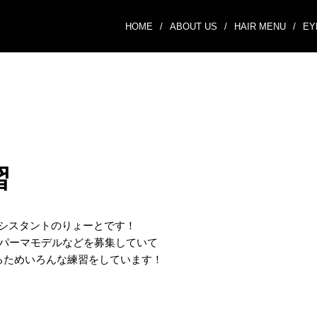
HOME
/
ABOUT US
/
HAIR MENU
/
EY
習
Winアシスタントのりょーとです！
パーマモデルなどを募集していて
るためいろんな練習をしています！